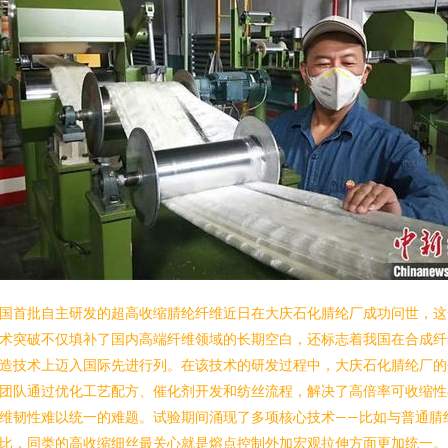
国首批自主研发的超高收缩腈纶纤维近日在大庆石化腈纶厂成功问世，这
术突破不仅填补了国内高端纤维领域的长期空白，还标志着我国在合成纤
造技术上迈入国际先进行列。在该技术的研发过程中，大庆石化腈纶厂的
团队通过优化工艺配方、催化剂开发和纺丝流程，解决了高倍率可收缩性
维韧性难以统一的难题。试验期间涌现了多项核心技术——比如与普通腈
比，同类的高收缩细丝最关心就是熔点控制外加宏观拉伸方面更加统一。