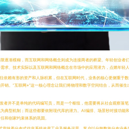
界限逐渐模糊，而互联网和网络概念则成为连接两者的桥梁。年轻创业者
务需求、技术实际以及互联网和网络概念在市场中的应用潜力，点燃年轻
往往依赖有形的资产和人脉积累，但在互联网时代，业务的核心更侧重于
开销。“互联网+”这一核心理念让我们将物理和数字空间结合，从而催
开发者并不是单纯的代码编写员，而是一个枢纽，他需要将从社会观察落
为典型机制；而这些都要依附现代库的潜力。AI编排、场景秒对接功能
责任和创家约束体系的巩固。
模式意味着分布式信息系统改变工业及服务远景。客户以分散数族分布业