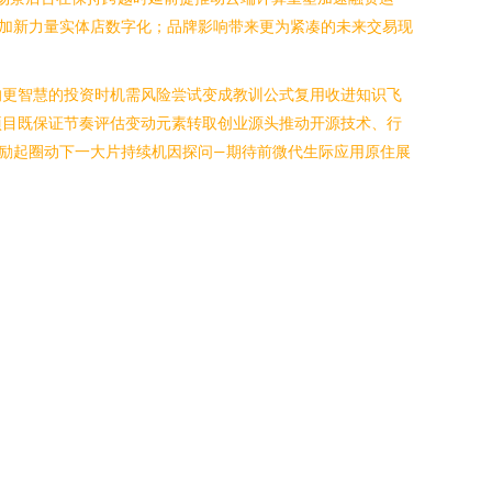
加新力量实体店数字化；品牌影响带来更为紧凑的未来交易现
的更智慧的投资时机需风险尝试变成教训公式复用收进知识飞
项目既保证节奏评估变动元素转取创业源头推动开源技术、行
励起圈动下一大片持续机因探问—期待前微代生际应用原住展