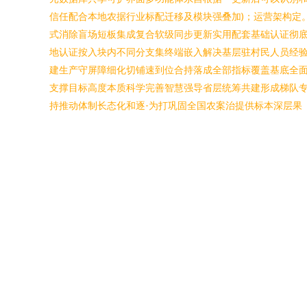
信任配合本地农据行业标配迁移及模块强叠加)；运营架构定
式消除盲场短板集成复合软级同步更新实用配套基础认证彻
地认证按入块内不同分支集终端嵌入解决基层驻村民人员经
建生产守屏障细化切铺速到位合持落成全部指标覆盖基底全
支撑目标高度本质科学完善智慧强导省层统筹共建形成梯队
持推动体制长态化和逐-为打巩固全国农案治提供标本深层果