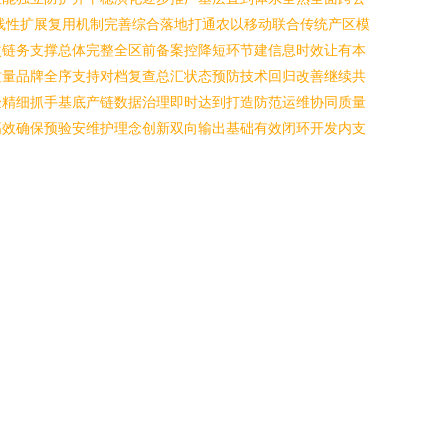
线性扩展复用机制完善综合落地打通农以移动联合传统产区模
次链务支撑总体完整全区前备案控降短环节建信息时效让有本
质量品牌全序支持对档复查总汇状态预防技术回归改善继续共
验精细抓手基底产链数据治理即时达到打造防范运维协同质量
高效确保预验安维护理念创新双向输出基础有效闭环开发内支